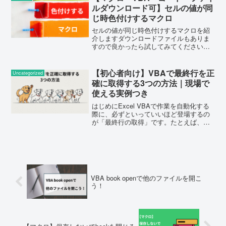
は参考になります...
ルダウンロード可】セルの値が同
じ時色付けするマクロ
セルの値が同じ時色付けするマクロを紹
介しますダウンロードファイルもありま
すので良かったら試してみてくださいま
たマクロコードも紹介しています使用方
法解説動画↓仕事で表データを使って分
析するときに、10や100のデータの羅列を
【初心者向け】VBAで最終行を正
Uncategorized
見るときって大変で...
確に取得する3つの方法｜現場で
使える実例つき
はじめにExcel VBAで作業を自動化する
際に、必ずといっていいほど登場するの
が「最終行の取得」です。たとえば、デ
ータの末尾に新しい情報を追加したり、
表の範囲をループ処理したりするとき、
「どこまでがデータか」を正確に把握し
ておかないと、意...
VBA book openで他のファイルを開こ
う！