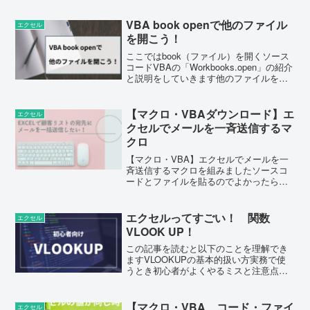
らをシフト表の項目を盛り込むことで、
出勤人数が足りないところに人を集めた
りパート社員の有給取得...
VBA book openで他のファイル
エクセル
を開こう！
ここではbook（ファイル）を開くソース
コードVBAの「Workbooks.open」の紹介
と説明をしていきます他のファイルを開
くために必要最低限の知識だけを紹介し
ます事前準備フォルダーを作成する
（onedriveでファイルの同期をしてる場...
【マクロ・VBAダウンロード】エ
エクセル
クセルでメールを一斉送信するマ
クロ
【マクロ・VBA】エクセルでメールを一
斉送信するマクロを組みましたソースコ
ードとファイルを貼るのでよかったら使
ってみてください使用方法の動画です↓
こんな人におすすめ毎月同じ文章で複数
メールを送っている方顧客リストを
エクセルってすごい！ 関数
エクセル
EXCELで管理している方...
VLOOK UP！
この記事を読むと以下のことを理解でき
ますVLOOKUPの基本的扱い方実務で使
うとき初心者がよくやるミスと注意点に
ついて図を使いながら、わかりやすく説
明します使い方がわからない、そもそも
VLOOKUPの存在を知らないという方に
【マクロ・VBA コード・ファイ
エクセル