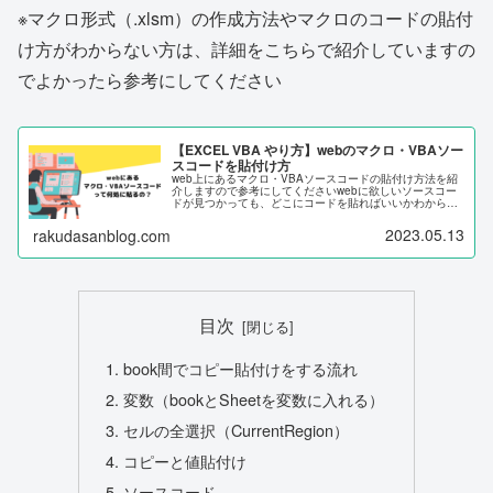
※マクロ形式（.xlsm）の作成方法やマクロのコードの貼付
け方がわからない方は、詳細をこちらで紹介していますの
でよかったら参考にしてください
【EXCEL VBA やり方】webのマクロ・VBAソー
スコードを貼付け方
web上にあるマクロ・VBAソースコードの貼付け方法を紹
介しますので参考にしてくださいwebに欲しいソースコー
ドが見つかっても、どこにコードを貼ればいいかわからな
い方に向けての記事になりますこの記事で理解できること
↓マクロ・VBAが使えるフ...
2023.05.13
rakudasanblog.com
目次
book間でコピー貼付けをする流れ
変数（bookとSheetを変数に入れる）
セルの全選択（CurrentRegion）
コピーと値貼付け
ソースコード