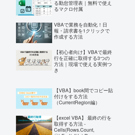
る勤怠管理表｜無料で使え
るマクロ付属
VBAで業務を自動化！日
報・請求書を1クリックで
作成する方法
【初心者向け】VBAで最終
行を正確に取得する3つの
方法｜現場で使える実例つ
き
【VBA】book間でコピー貼
付けをする方法
（CurrentRegion編）
【excel VBA】 最終の行を
取得する方法 -
Cells(Rows.Count,