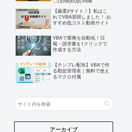
〇).End(xlUp).Row
【厳選3サイト！】私はこ
れでVBA習得しました！-お
すすめ低コスト動画サイト
VBAで業務を自動化！日
報・請求書を1クリックで
作成する方法
【テンプレ配布】VBAで作
る勤怠管理表｜無料で使え
るマクロ付属
アーカイブ