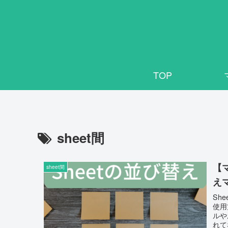
TOP
sheet間
【
sheet間
え
Sh
使用
ルや
れて