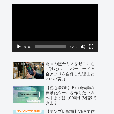
動
画
プ
レ
ー
ヤ
00:00
02:16
ー
倉庫の照合ミスをゼロに近
づけたい——バーコード照
合アプリを自作した理由と
v0.1の実力
【初心者OK】Excel作業の
自動化ツールを作りたい方
へ｜まずは1,000円で相談で
きます！
【テンプレ配布】VBAで作