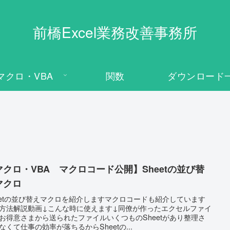
前橋Excel業務改善事務所
マクロ・VBA
関数
ダウンロード
マクロ・VBA マクロコード公開】Sheetの並び替
マクロ
eetの並び替えマクロを紹介しますマクロコードも紹介しています
方法解説動画↓こんな時に使えます↓同僚が作ったエクセルファイ
お得意さまから送られたファイルいくつものSheetがあり整理さ
なくて仕事の効率が落ちるからSheetの...